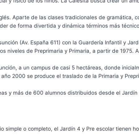
al y físico de los niños. La Calesita busca crear un am
glés. Aparte de las clases tradicionales de gramática
der de forma divertida y dinámica términos más técnicos
nción (Av. España 611) con la Guardería Infantil y Jard
os niveles de Preprimaria y Primaria, a partir de 1975. 
unción, a un campus de casi 5 hectáreas, donde inicialm
año 2000 se produce el traslado de la Primaria y Prepr
as y más de 600 alumnos distribuidos desde el Jardín 
io simple o completo, el Jardín 4 y Pre escolar tienen h